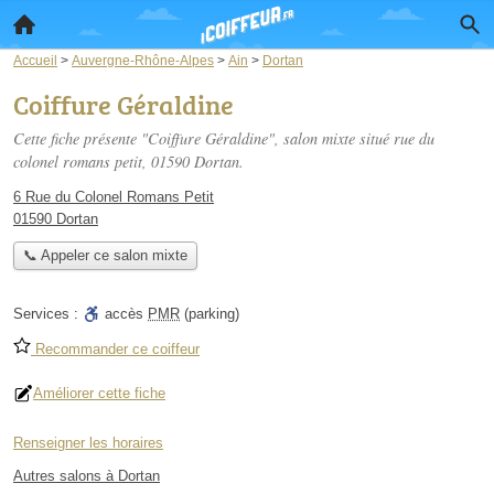
Accueil
>
Auvergne-Rhône-Alpes
>
Ain
>
Dortan
Coiffure Géraldine
Cette fiche présente "Coiffure Géraldine", salon mixte situé
rue du
colonel romans petit
, 01590 Dortan.
6 Rue du Colonel Romans Petit
01590 Dortan
📞 Appeler ce salon mixte
Services :
accès
PMR
(parking)
Recommander ce coiffeur
Améliorer cette fiche
Renseigner les horaires
Autres salons à Dortan