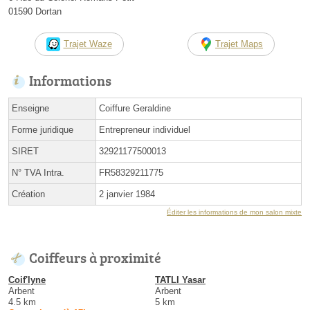
01590 Dortan
Trajet Waze
Trajet Maps
Informations
Enseigne
Coiffure Geraldine
Forme juridique
Entrepreneur individuel
SIRET
32921177500013
N° TVA Intra.
FR58329211775
Création
2 janvier 1984
Éditer les informations de mon salon mixte
Coiffeurs à proximité
Coif'lyne
TATLI Yasar
Arbent
Arbent
4.5 km
5 km