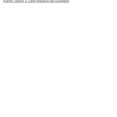
Autres salons à Saint-Maurice-de-Gourdans