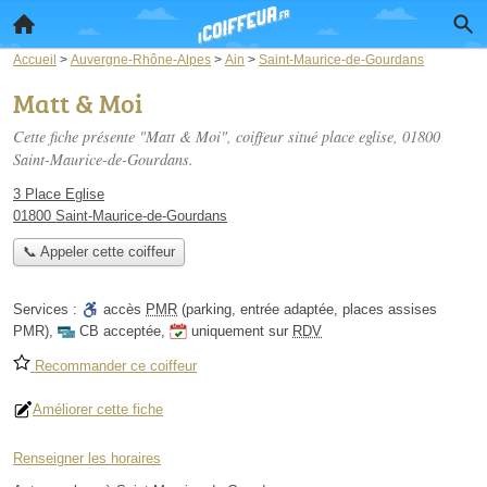
Accueil
>
Auvergne-Rhône-Alpes
>
Ain
>
Saint-Maurice-de-Gourdans
Matt & Moi
Cette fiche présente "Matt & Moi", coiffeur situé
place eglise
, 01800
Saint-Maurice-de-Gourdans.
3 Place Eglise
01800 Saint-Maurice-de-Gourdans
📞 Appeler cette coiffeur
Services :
accès
PMR
(parking, entrée adaptée, places assises
PMR)
,
CB acceptée
,
uniquement sur
RDV
Recommander ce coiffeur
Améliorer cette fiche
Renseigner les horaires