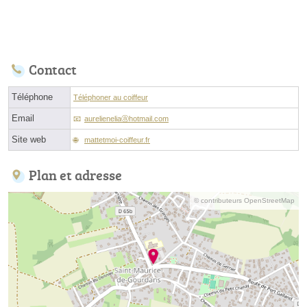
Contact
Téléphone
Téléphoner au coiffeur
Email
aurelieneliaⓐhotmail.com
Site web
mattetmoi-coiffeur.fr
Plan et adresse
© contributeurs OpenStreetMap