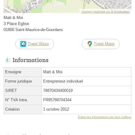
Corriger l’adresse ou la localisation
Matt & Moi
3 Place Eglise
01800 Saint-Maurice-de-Gourdans
Trajet Waze
Trajet Maps
Informations
Enseigne
Matt & Moi
Forme juridique
Entrepreneur individuel
SIRET
78870434400019
N° TVA Intra.
FR95788704344
Création
1 octobre 2012
Éditer les informations de mon coiffeur