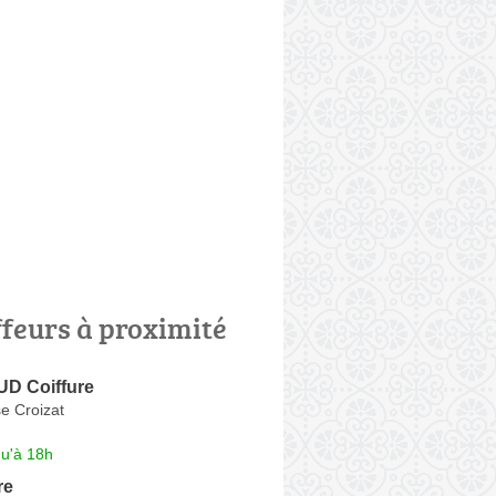
ffeurs à proximité
D Coiffure
e Croizat
qu'à 18h
re