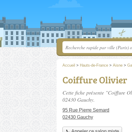
Accueil
>
Hauts-de-France
>
Aisne
>
Ga
Coiffure Olivier
Cette fiche présente "Coiffure Ol
02430 Gauchy.
95 Rue Pierre Semard
02430 Gauchy
📞 Appeler ce salon mixte