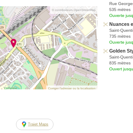
Rue George
535 mètres
© contributeurs OpenStreetMap
Ouverte jus
Nuances e
Saint-Quent
735 mètres
Ouverte jus
Golden St
Saint-Quent
835 mètres
Ouvert jusqu
Corriger l’adresse ou la localisation
Trajet Maps