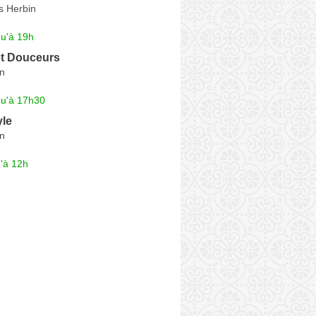
s Herbin
qu'à 19h
t Douceurs
in
qu'à 17h30
yle
in
'à 12h