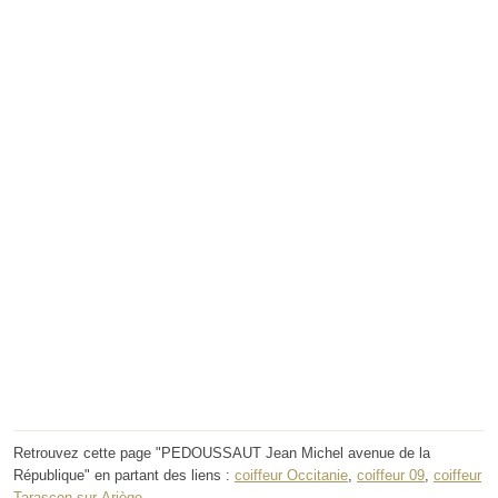
Retrouvez cette page "PEDOUSSAUT Jean Michel avenue de la
République" en partant des liens :
coiffeur Occitanie
,
coiffeur 09
,
coiffeur
Tarascon-sur-Ariège
.