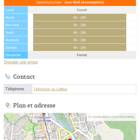
Samedi prochain :
Jour férié (Assomption)
Lundi
Fermé
Mardi
8h - 18h
Mercredi
8h - 18h
Jeudi
8h - 18h
Vendredi
8h - 18h
Samedi
8h - 18h
Dimanche
Fermé
Signaler une erreur
Contact
Téléphone
Téléphoner au coiffeur
Plan et adresse
© contributeurs OpenStreetMap