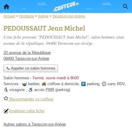
Accueil
>
Occitanie
>
Ariège
>
Tarascon-sur-Ariège
PEDOUSSAUT Jean Michel
Cette fiche présente "PEDOUSSAUT Jean Michel", salon hommes situé
avenue de la république
, 09400 Tarascon-sur-Ariège.
20 avenue de la République
09400 Tarascon-sur-Ariège
📞 Appeler ce salon hommes
Salon hommes
-
Fermé, ouvre mardi à 8h00
Services :
barbier
,
coiffure à domicile
,
parking
,
sans RDV
,
visagiste
,
accès
PMR
(parking)
Recommander ce coiffeur
Améliorer cette fiche
Autres salons à Tarascon-sur-Ariège