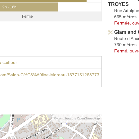
TROYES
9h - 16h
Rue Adolphe
665 mètres
Fermé
Fermée, ouv
Glam and 
Route d'Aux
730 mètres
Fermé, ouvr
 coiffeur
.com/Salon-C%C3%A9line-Moreau-1377151263773
© contributeurs OpenStreetMap