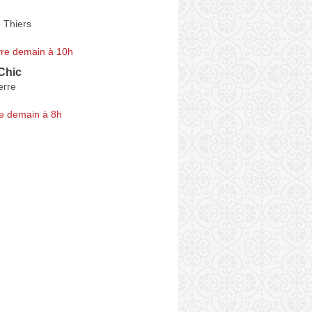
 Thiers
re demain à 10h
Chic
erre
e demain à 8h