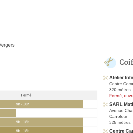
Vergers
Coi
Atelier In
Centre Comm
320 mètres
Fermé, ouvr
Fermé
SARL Mat
9h - 18h
Avenue Char
Carrefour
325 mètres
9h - 18h
Centre Cap
9h - 18h