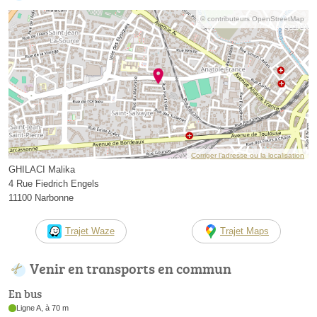
© contributeurs OpenStreetMap
Corriger l’adresse ou la localisation
GHILACI Malika
4 Rue Fiedrich Engels
11100 Narbonne
Trajet Waze
Trajet Maps
Venir en transports en commun
En bus
Ligne A, à 70 m