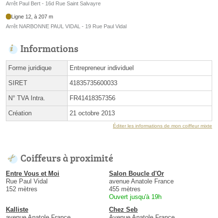
Arrêt Paul Bert - 16d Rue Saint Salvayre
Ligne 12, à 207 m
Arrêt NARBONNE PAUL VIDAL - 19 Rue Paul Vidal
Informations
Forme juridique
Entrepreneur individuel
SIRET
41835735600033
N° TVA Intra.
FR41418357356
Création
21 octobre 2013
Éditer les informations de mon coiffeur mixte
Coiffeurs à proximité
Entre Vous et Moi
Salon Boucle d'Or
Rue Paul Vidal
avenue Anatole France
152 mètres
455 mètres
Ouvert jusqu'à 19h
Kalliste
Chez Seb
avenue Anatole France
Avenue Anatole France