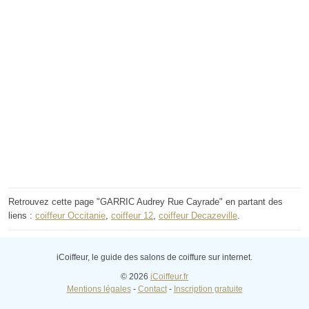
Retrouvez cette page "GARRIC Audrey Rue Cayrade" en partant des
liens :
coiffeur Occitanie
,
coiffeur 12
,
coiffeur Decazeville
.
iCoiffeur, le guide des salons de coiffure sur internet.
© 2026
iCoiffeur.fr
Mentions légales
-
Contact
-
Inscription gratuite