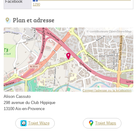
Facebook
1290
Plan et adresse
© contributeurs OpenStreetMap
Corriger l’adresse ou la localisation
Alison Cassuto
298 avenue du Club Hippique
13100 Aix-en-Provence
Trajet Waze
Trajet Maps