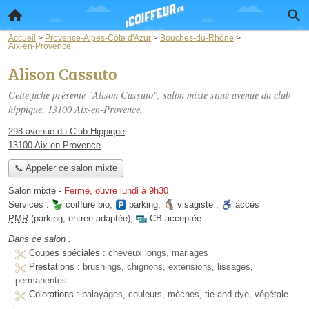
Accueil
>
Provence-Alpes-Côte d'Azur
>
Bouches-du-Rhône
>
Aix-en-Provence
Alison Cassuto
Cette fiche présente "Alison Cassuto", salon mixte situé
avenue du club
hippique
, 13100 Aix-en-Provence.
298 avenue du Club Hippique
13100 Aix-en-Provence
📞 Appeler ce salon mixte
Salon mixte
-
Fermé, ouvre lundi à 9h30
Services :
coiffure bio
,
parking
,
visagiste
,
accès
PMR
(parking, entrée adaptée)
,
CB acceptée
Dans ce salon :
Coupes spéciales :
cheveux longs, mariages
Prestations :
brushings, chignons, extensions, lissages,
permanentes
Colorations :
balayages, couleurs, mèches, tie and dye, végétale