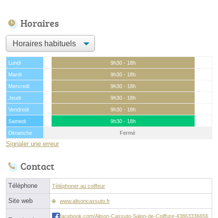
Horaires
Lundi
9h30 - 18h
Mardi
9h30 - 18h
Mercredi
9h30 - 18h
Jeudi
9h30 - 18h
Vendredi
9h30 - 18h
Samedi
9h30 - 18h
Dimanche
Fermé
Signaler une erreur
Contact
Téléphone
Téléphoner au coiffeur
Site web
www.alisoncassuto.fr
facebook.com/Alison-Cassuto-Salon-de-Coiffure-43863336656