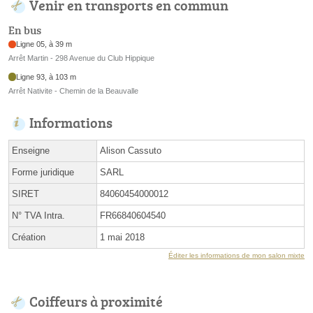
Venir en transports en commun
En bus
Ligne 05, à 39 m
Arrêt Martin - 298 Avenue du Club Hippique
Ligne 93, à 103 m
Arrêt Nativite - Chemin de la Beauvalle
Informations
Enseigne
Alison Cassuto
Forme juridique
SARL
SIRET
84060454000012
N° TVA Intra.
FR66840604540
Création
1 mai 2018
Éditer les informations de mon salon mixte
Coiffeurs à proximité