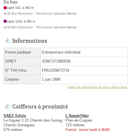
En bus
Ligne 142, à 360 m
Arrêt Bon Rencontre - 781 Avenue Salvador Allende
Ligne 1100, à 360 m
Arrêt Bon Rencontre - 781 Avenue Salvador Allende
Informations
Forme juridique
Entrepreneur individuel
SIRET
32967371900038
N° TVA Intra.
FR51329673719
Création
1 juin 1999
Éditer les informations de mon coiffeur mixte
Coiffeurs à proximité
SAEZ Sylvie
L'Appart'Hair
Le Figuier 3 22 Chemin des Gonag
Plan-de-Cuques
Chemin Gonagues
715 mètres
575 mètres
Fermé, ouvre lundi à 9h00