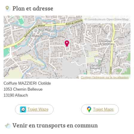
Plan et adresse
© contributeurs OpenStreetMap
Corriger l’adresse ou la localisation
Coiffure MAZZIERI Clotilde
1053 Chemin Bellevue
13190 Allauch
Trajet Waze
Trajet Maps
Venir en transports en commun