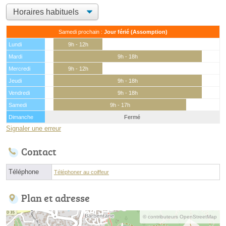
Samedi prochain :
Jour férié (Assomption)
Lundi
9h - 12h
Mardi
9h - 18h
Mercredi
9h - 12h
Jeudi
9h - 18h
Vendredi
9h - 18h
Samedi
9h - 17h
Dimanche
Fermé
Signaler une erreur
Contact
Téléphone
Téléphoner au coiffeur
Plan et adresse
© contributeurs OpenStreetMap