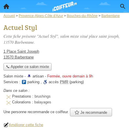
Accueil
>
Provence-Alpes-Côte d'Azur
>
Bouches-du-Rhône
>
Barbentane
Actuel Styl
Cette fiche présente "Actuel Styl", salon mixte situé
place saint joseph
,
13570 Barbentane.
1 Place Saint Joseph
13570 Barbentane
📞 Appeler ce salon mixte
Salon mixte -
artisan
-
Fermée, ouvre demain à 9h
Services :
parking
,
accès
PMR
(parking)
Dans ce salon :
Prestations :
brushings
Colorations :
balayages
Une personne
recommande
ce coiffeur.
Je recommande
Améliorer cette fiche