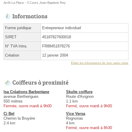
Arrêt La Place - 3 Cours Jean-Baptiste Rey
Informations
Forme juridique
Entrepreneur individuel
SIRET
45187827600018
N° TVA Intra.
FR88451878276
Création
12 janvier 2004
Éditer les informations de mon salon mixte
Coiffeurs à proximité
Isa Créations Barbentane
Skulte coiffure
avenue Bertherigues
Route d'Avignon
550 mètres
1.1 km
Fermée, ouvre mardi à 9h00
Fermé, ouvre mardi à 9h00
Ci Bel
Vice Versa
Chemin la Bruyère
Rognonas
2.4 km
4 km
Fermé, ouvre mardi à 8h30