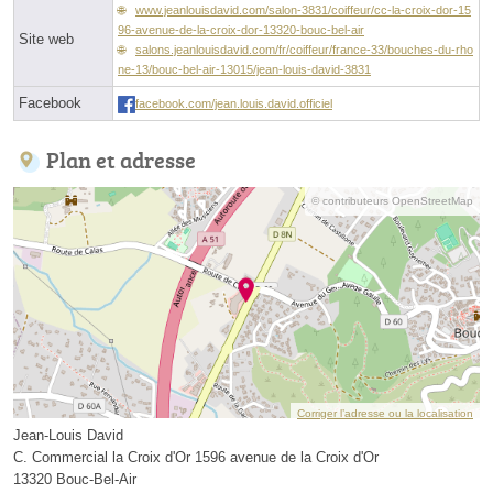
www.jeanlouisdavid.com/salon-3831/coiffeur/cc-la-croix-dor-15
96-avenue-de-la-croix-dor-13320-bouc-bel-air
Site web
salons.jeanlouisdavid.com/fr/coiffeur/france-33/bouches-du-rho
ne-13/bouc-bel-air-13015/jean-louis-david-3831
Facebook
facebook.com/jean.louis.david.officiel
Plan et adresse
© contributeurs OpenStreetMap
Corriger l’adresse ou la localisation
Jean-Louis David
C. Commercial la Croix d'Or 1596 avenue de la Croix d'Or
13320 Bouc-Bel-Air