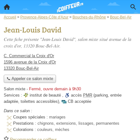
Accueil
>
Provence-Alpes-Côte d'Azur
>
Bouches-du-Rhône
>
Bouc-Bel-Air
Jean-Louis David
Cette fiche présente "Jean-Louis David", salon mixte situé
avenue de la
croix d'or
, 13320 Bouc-Bel-Air.
C. Commercial la Croix d'Or
1596 avenue de la Croix d'Or
13320 Bouc-Bel-Air
📞 Appeler ce salon mixte
Salon mixte
-
Fermé, ouvre demain à 9h30
Services :
institut de beauté
,
accès
PMR
(parking, entrée
adaptée, toilettes accessibles)
,
CB acceptée
Dans ce salon :
Coupes spéciales :
mariages
Prestations :
chignons, extensions, lissages, permanentes
Colorations :
couleurs, mèches
Recommander ce coiffeur