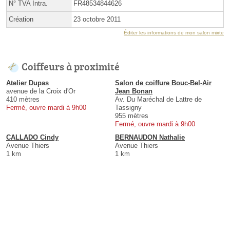
N° TVA Intra.
FR48534844626
Création
23 octobre 2011
Éditer les informations de mon salon mixte
Coiffeurs à proximité
Atelier Dupas
Salon de coiffure Bouc-Bel-Air
avenue de la Croix d'Or
Jean Bonan
410 mètres
Av. Du Maréchal de Lattre de
Fermé, ouvre mardi à 9h00
Tassigny
955 mètres
Fermé, ouvre mardi à 9h00
CALLADO Cindy
BERNAUDON Nathalie
Avenue Thiers
Avenue Thiers
1 km
1 km