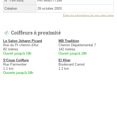
N° TVA Intra.
FR75450777354
Création
29 octobre 2003
Éditer les informations de mon salon mixte
Coiffeurs à proximité
Le Salon Johann Picard
MB Tradition
Rue du Pt chemin d'Aix
Chemin Départemental 7
82 mètres
142 mètres
Ouvert jusqu'à 19h
Ouvert jusqu'à 19h
S'Coup Coiffure
El Kher
Rue Parmentier
Boulevard Carnot
1.1 km
1.2 km
Ouverte jusqu'à 18h