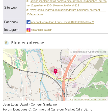
salons.jeanlouisdavid.com/fr/coiffeur/france-33/bouches-du-rho
ne-13/gardanne-13041/jean-louis-david-122
Site web
www.jeanlouisdavid.com/salons/forum-boutiques-batiment-5-13
120-gardanne
Facebook
facebook.com/Jean-Louis-David-109262303788577/
Instagram
@jeanlouisdavidfr
Plan et adresse
© contributeurs OpenStreetMap
Corriger l’adresse ou la localisation
Jean Louis David - Coiffeur Gardanne
Forum Boutiques C. Commercial Carrefour Market Cd 7 Bât. 5