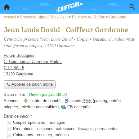
Accueil
>
Provence-Alpes-Côte d'Azur
>
Bouches-du-Rhône
>
Gardanne
Jean Louis David - Coiffeur Gardanne
Cette fiche présente "Jean Louis David - Coiffeur Gardanne", salon mixte
situé
forum boutiques
, 13120 Gardanne.
Forum Boutiques
C. Commercial Carrefour Market
Cd 7 Bât. 5
13120 Gardanne
📞 Appeler ce salon mixte
Salon mixte
-
Ouvert jusqu'à 18h30
Services :
institut de beauté
,
accès
PMR
(parking, entrée
adaptée, toilettes accessibles)
,
CB acceptée
Dans ce salon :
Coupes spéciales :
mariages
Prestations :
chignons, extensions, lissages, permanentes
Colorations :
couleurs, mèches