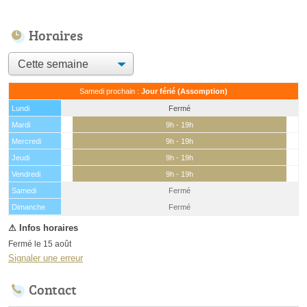
Horaires
Samedi prochain :
Jour férié (Assomption)
Lundi
Fermé
Mardi
9h - 19h
Mercredi
9h - 19h
Jeudi
9h - 19h
Vendredi
9h - 19h
Samedi
Fermé
(15 août)
Dimanche
Fermé
Fermé le 15 août
Signaler une erreur
Contact