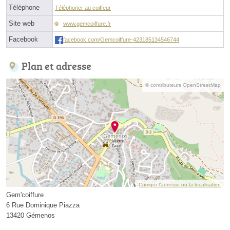
Téléphone
Téléphoner au coiffeur
Site web
www.gemcoiffure.fr
Facebook
facebook.com/Gemcoiffure-423185134546744
Plan et adresse
© contributeurs OpenStreetMap
Corriger l’adresse ou la localisation
Gem'coiffure
6 Rue Dominique Piazza
13420 Gémenos