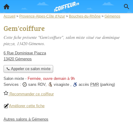
Accueil
>
Provence-Alpes-Côte d'Azur
>
Bouches-du-Rhône
>
Gémenos
Gem'coiffure
Cette fiche présente "Gem'coiffure", salon mixte situé
rue dominique
piazza
, 13420 Gémenos.
6 Rue Dominique Piazza
13420 Gémenos
📞 Appeler ce salon mixte
Salon mixte
-
Fermée, ouvre demain à 9h
Services :
sans RDV
,
visagiste
,
accès
PMR
(parking)
Recommander ce coiffeur
Améliorer cette fiche
Autres salons à Gémenos