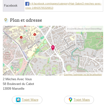
fr-fr.facebook.com/pages/category/Hair-Salon/2-meches-avec-
Facebook
vous-148425765326813
Plan et adresse
© contributeurs OpenStreetMap
Corriger l’adresse ou la localisation
2 Mèches Avec Vous
58 Boulevard du Cabot
13009 Marseille
Trajet Waze
Trajet Maps