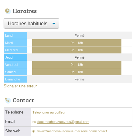
Horaires
Lundi
Fermé
Mardi
9h - 18h
Mercredi
9h - 18h
Jeudi
Fermé
Vendredi
9h - 18h
Samedi
9h - 18h
Dimanche
Fermé
Signaler une erreur
Contact
Téléphone
Téléphoner au coiffeur
Email
deuxmechesavecvousⓐgmail.com
Site web
www.2mechesavecvous-marseille.com/contact