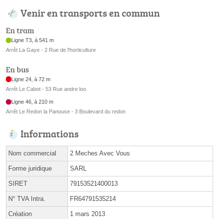
Venir en transports en commun
En tram
Ligne T3, à 541 m
Arrêt La Gaye - 2 Rue de l'horticulture
En bus
Ligne 24, à 72 m
Arrêt Le Cabot - 53 Rue andre loo
Ligne 46, à 210 m
Arrêt Le Redon la Panouse - 3 Boulevard du redon
Informations
Nom commercial
2 Meches Avec Vous
Forme juridique
SARL
SIRET
79153521400013
N° TVA Intra.
FR64791535214
Création
1 mars 2013