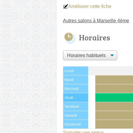
Améliorer cette fiche
Autres salons à Marseille 4ème
Horaires
Lundi
Mardi
Mercredi
Jeudi
Vendredi
Samedi
Dimanche
Signaler une erreur