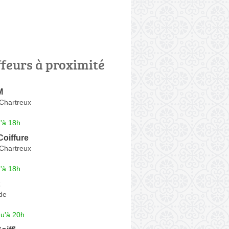
ffeurs à proximité
M
Chartreux
'à 18h
oiffure
Chartreux
'à 18h
de
qu'à 20h