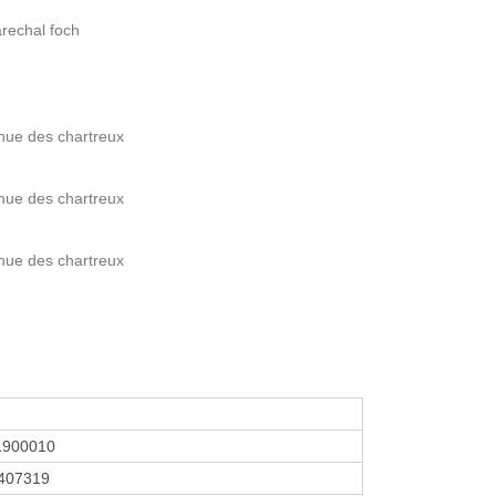
rechal foch
enue des chartreux
enue des chartreux
enue des chartreux
1900010
407319