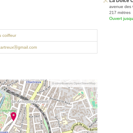
La Dolce C
avenue des 
217 mètres
Ouvert jusq
 coiffeur
hartreuxⓐgmail.com
© contributeurs OpenStreetMap