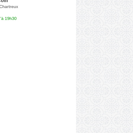
oiff'
Chartreux
u'à 19h30