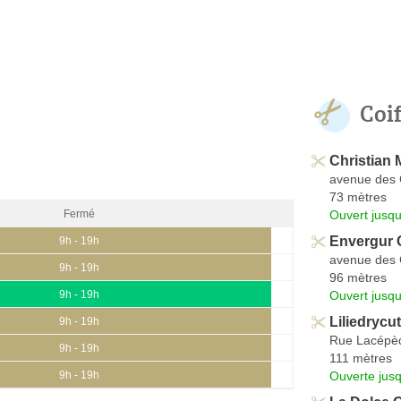
Coi
Christian 
avenue des 
73 mètres
Ouvert jusqu
Fermé
Envergur C
9h - 19h
avenue des 
9h - 19h
96 mètres
Ouvert jusqu
9h - 19h
Liliedrycut
9h - 19h
Rue Lacépè
9h - 19h
111 mètres
Ouverte jus
9h - 19h