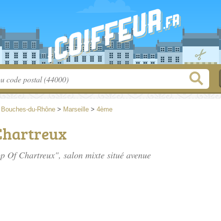
>
Bouches-du-Rhône
>
Marseille
>
4ème
Chartreux
op Of Chartreux", salon mixte situé
avenue