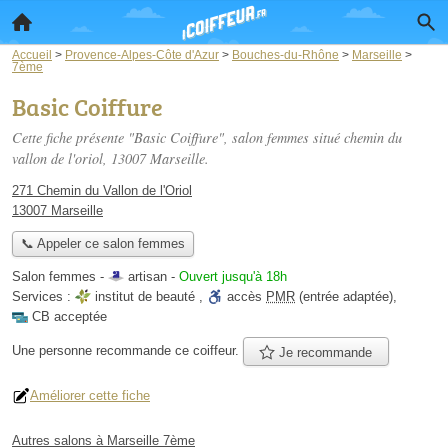
Accueil
>
Provence-Alpes-Côte d'Azur
>
Bouches-du-Rhône
>
Marseille
>
7ème
Basic Coiffure
Cette fiche présente "Basic Coiffure", salon femmes situé
chemin du
vallon de l'oriol
, 13007 Marseille.
271 Chemin du Vallon de l'Oriol
13007 Marseille
📞 Appeler ce salon femmes
Salon femmes -
artisan
-
Ouvert jusqu'à 18h
Services :
institut de beauté
,
accès
PMR
(entrée adaptée)
,
CB acceptée
Une personne
recommande
ce coiffeur.
Je recommande
Améliorer cette fiche
Autres salons à Marseille 7ème