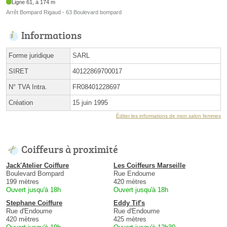
Ligne 61, à 174 m
Arrêt Bompard Rigaud - 63 Boulevard bompard
Informations
Forme juridique
SARL
SIRET
40122869700017
N° TVA Intra.
FR08401228697
Création
15 juin 1995
Éditer les informations de mon salon femmes
Coiffeurs à proximité
Jack'Atelier Coiffure
Les Coiffeurs Marseille
Boulevard Bompard
Rue Endoume
199 mètres
420 mètres
Ouvert jusqu'à 18h
Ouvert jusqu'à 18h
Stephane Coiffure
Eddy Tif's
Rue d'Endoume
Rue d'Endoume
420 mètres
425 mètres