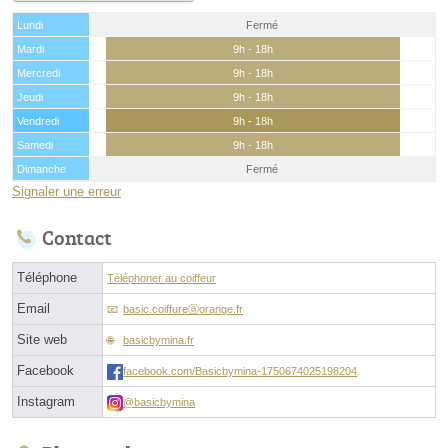
Lundi
Fermé
Mardi
9h - 18h
Mercredi
9h - 18h
Jeudi
9h - 18h
Vendredi
9h - 18h
Samedi
9h - 18h
Dimanche
Fermé
Signaler une erreur
Contact
Téléphone
Téléphoner au coiffeur
Email
basic.coiffureⓐorange.fr
Site web
basicbymina.fr
Facebook
facebook.com/Basicbymina-1750674025198204
Instagram
@basicbymina