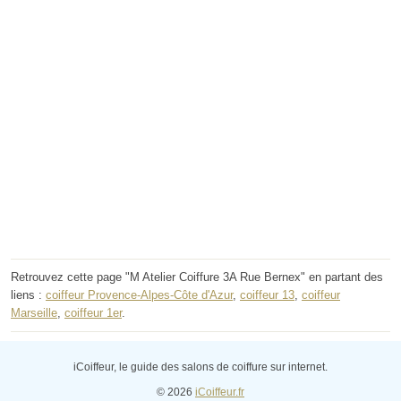
Retrouvez cette page "M Atelier Coiffure 3A Rue Bernex" en partant des
liens :
coiffeur Provence-Alpes-Côte d'Azur
,
coiffeur 13
,
coiffeur
Marseille
,
coiffeur 1er
.
iCoiffeur, le guide des salons de coiffure sur internet.
© 2026
iCoiffeur.fr