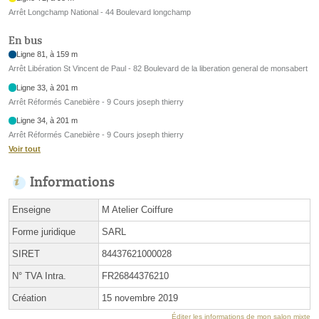
Arrêt Longchamp National - 44 Boulevard longchamp
En bus
Ligne 81, à 159 m
Arrêt Libération St Vincent de Paul - 82 Boulevard de la liberation general de monsabert
Ligne 33, à 201 m
Arrêt Réformés Canebière - 9 Cours joseph thierry
Ligne 34, à 201 m
Arrêt Réformés Canebière - 9 Cours joseph thierry
Voir tout
Informations
Enseigne
M Atelier Coiffure
Forme juridique
SARL
SIRET
84437621000028
N° TVA Intra.
FR26844376210
Création
15 novembre 2019
Éditer les informations de mon salon mixte