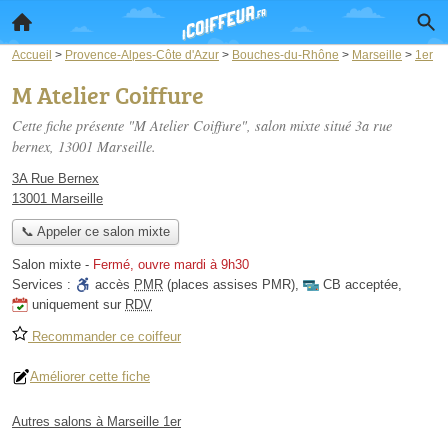
Accueil
>
Provence-Alpes-Côte d'Azur
>
Bouches-du-Rhône
>
Marseille
>
1er
M Atelier Coiffure
Cette fiche présente "M Atelier Coiffure", salon mixte situé
3a rue
bernex
, 13001 Marseille.
3A Rue Bernex
13001 Marseille
📞 Appeler ce salon mixte
Salon mixte
-
Fermé, ouvre mardi à 9h30
Services :
accès
PMR
(places assises PMR)
,
CB acceptée
,
uniquement sur
RDV
Recommander ce coiffeur
Améliorer cette fiche
Autres salons à Marseille 1er