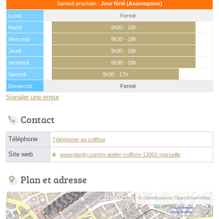
Samedi prochain :
Jour férié (Assomption)
Lundi
Fermé
Mardi
9h30 - 18h
Mercredi
9h30 - 18h
Jeudi
9h30 - 18h
Vendredi
9h30 - 18h
Samedi
9h30 - 17h
Dimanche
Fermé
Signaler une erreur
Contact
Téléphone
Téléphoner au coiffeur
Site web
www.planity.com/m-atelier-coiffure-13001-marseille
Plan et adresse
© contributeurs OpenStreetMap