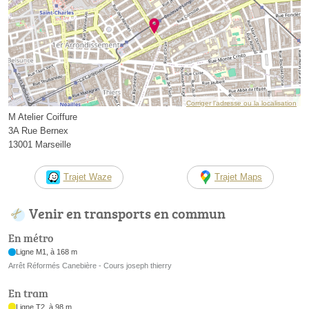
Corriger l’adresse ou la localisation
M Atelier Coiffure
3A Rue Bernex
13001 Marseille
Trajet Waze
Trajet Maps
Venir en transports en commun
En métro
Ligne M1, à 168 m
Arrêt Réformés Canebière - Cours joseph thierry
En tram
Ligne T2, à 98 m