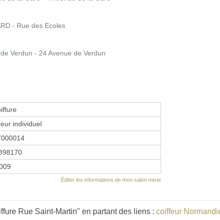
RD - Rue des Ecoles
de Verdun - 24 Avenue de Verdun
iffure
eur individuel
7000014
898170
2009
Éditer les informations de mon salon mixte
fure Rue Saint-Martin" en partant des liens :
coiffeur Normandi