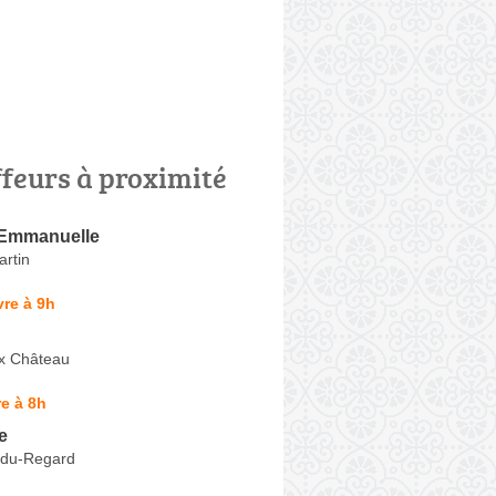
ffeurs à proximité
mmanuelle
artin
re à 9h
x Château
e à 8h
e
e-du-Regard