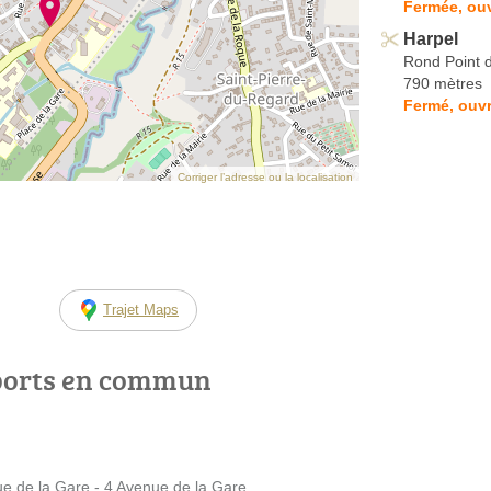
Fermée, ouv
Harpel
Rond Point d
790 mètres
Fermé, ouvr
Corriger l’adresse ou la localisation
Trajet Maps
ports en commun
de la Gare - 4 Avenue de la Gare