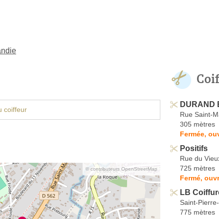
andie
Coi
DURAND E
 coiffeur
Rue Saint-M
305 mètres
Fermée, ouv
Positifs
Rue du Vieu
725 mètres
© contributeurs OpenStreetMap
Fermé, ouvr
LB Coiffur
Saint-Pierr
775 mètres