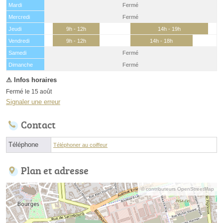
Mardi
Fermé
Mercredi
Fermé
Jeudi
9h - 12h
14h - 19h
Vendredi
9h - 12h
14h - 18h
Samedi
Fermé
(15 août)
Dimanche
Fermé
Fermé le 15 août
Signaler une erreur
Contact
Téléphone
Téléphoner au coiffeur
Plan et adresse
© contributeurs OpenStreetMap