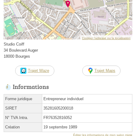
Corriger l’adresse ou la localisation
Studio Coiff
34 Boulevard Auger
18000 Bourges
Trajet Waze
Trajet Maps
Informations
Forme juridique
Entrepreneur individuel
SIRET
35281605200018
N° TVA Intra.
FR76352816052
Création
19 septembre 1989
Éditer les informations de mon salon mixte