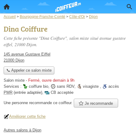
Accueil
>
Bourgogne-Franche-Comté
>
Côte-d'Or
>
Dijon
Dina Coiffure
Cette fiche présente "Dina Coiffure", salon mixte situé
avenue gustave
eiffel
, 21000 Dijon.
145 avenue Gustave Eiffel
21000 Dijon
📞 Appeler ce salon mixte
Salon mixte
-
Fermé, ouvre demain à 9h
Services :
coiffure bio
,
sans RDV
,
visagiste
,
accès
PMR
(entrée adaptée)
,
CB acceptée
Une personne
recommande
ce coiffeur.
Je recommande
Améliorer cette fiche
Autres salons à Dijon