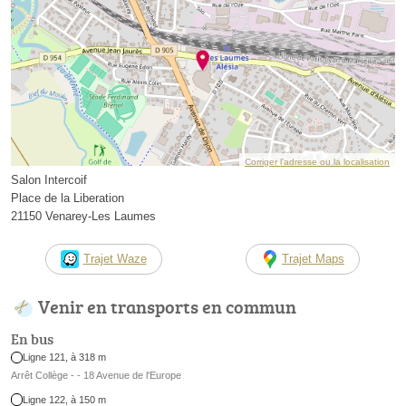
Corriger l’adresse ou la localisation
Salon Intercoif
Place de la Liberation
21150 Venarey-Les Laumes
Trajet Waze
Trajet Maps
Venir en transports en commun
En bus
Ligne 121, à 318 m
Arrêt Collège - - 18 Avenue de l'Europe
Ligne 122, à 150 m