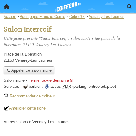
Accueil
>
Bourgogne-Franche-Comté
>
Côte-d'Or
>
Venarey-Les Laumes
Salon Intercoif
Cette fiche présente "Salon Intercoif", salon mixte situé
place de la
liberation
, 21150 Venarey-Les Laumes.
Place de la Liberation
21150 Venarey-Les Laumes
📞 Appeler ce salon mixte
Salon mixte
-
Fermé, ouvre demain à 9h
Services :
barbier
,
accès
PMR
(parking, entrée adaptée)
Recommander ce coiffeur
Améliorer cette fiche
Autres salons à Venarey-Les Laumes