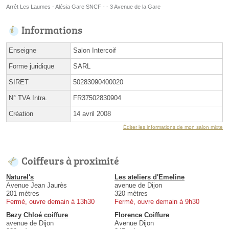
Arrêt Les Laumes - Alésia Gare SNCF - - 3 Avenue de la Gare
Informations
Enseigne
Salon Intercoif
Forme juridique
SARL
SIRET
50283090400020
N° TVA Intra.
FR37502830904
Création
14 avril 2008
Éditer les informations de mon salon mixte
Coiffeurs à proximité
Naturel's
Les ateliers d'Emeline
Avenue Jean Jaurès
avenue de Dijon
201 mètres
320 mètres
Fermé, ouvre demain à 13h30
Fermé, ouvre demain à 9h30
Bezy Chloé coiffure
Florence Coiffure
avenue de Dijon
Avenue Dijon