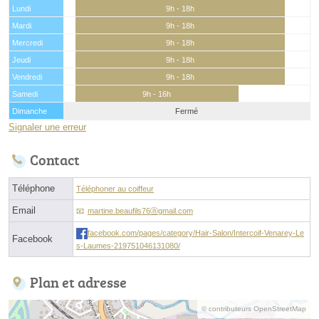
Lundi
9h - 18h
Mardi
9h - 18h
Mercredi
9h - 18h
Jeudi
9h - 18h
Vendredi
9h - 18h
Samedi
9h - 16h
Dimanche
Fermé
Signaler une erreur
Contact
Téléphone
Téléphoner au coiffeur
Email
martine.beaufils76ⓐgmail.com
facebook.com/pages/category/Hair-Salon/Intercoif-Venarey-Le
Facebook
s-Laumes-219751046131080/
Plan et adresse
© contributeurs OpenStreetMap