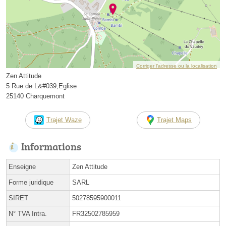
Corriger l’adresse ou la localisation
Zen Attitude
5 Rue de L&#039;Eglise
25140 Charquemont
Trajet Waze
Trajet Maps
Informations
Enseigne
Zen Attitude
Forme juridique
SARL
SIRET
50278595900011
N° TVA Intra.
FR32502785959