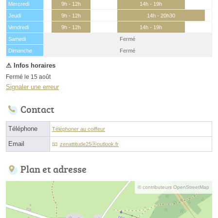
Mercredi
9h - 12h
14h - 19h
Jeudi
9h - 12h
14h - 20h30
Vendredi
9h - 12h
14h - 19h
Samedi
Fermé
(15 août)
Dimanche
Fermé
Fermé le 15 août
Signaler une erreur
Contact
Téléphone
Téléphoner au coiffeur
Email
zenattitude25ⓐoutlook.fr
Plan et adresse
© contributeurs OpenStreetMap