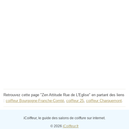
Retrouvez cette page "Zen Attitude Rue de L'Eglise" en partant des liens
:
coiffeur Bourgogne-Franche-Comté
,
coiffeur 25
,
coiffeur Charquemont
.
iCoiffeur, le guide des salons de coiffure sur internet.
© 2026
iCoiffeur.fr