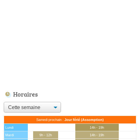
Horaires
Samedi prochain :
Jour férié (Assomption)
Lundi
14h - 19h
Mardi
9h - 12h
14h - 19h