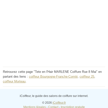
Retrouvez cette page "Tete en l'Hair MARLENE Coiffure Rue 8 Mai" en
partant des liens :
coiffeur Bourgogne-Franche-Comté
,
coiffeur 25
,
coiffeur Morteau
.
iCoiffeur, le guide des salons de coiffure sur internet.
© 2026
iCoiffeur.fr
Mentions légales
-
Contact
-
Inscription gratuite