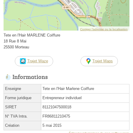
Corriger l’adresse ou la localisation
Tete en l'Hair MARLENE Coiffure
18 Rue 8 Mai
25500 Morteau
Trajet Waze
Trajet Maps
Informations
Enseigne
Tete en l'Hair Marlene Coiffure
Forme juridique
Entrepreneur individuel
SIRET
81121047500018
N° TVA Intra.
FR86811210475
Création
5 mai 2015