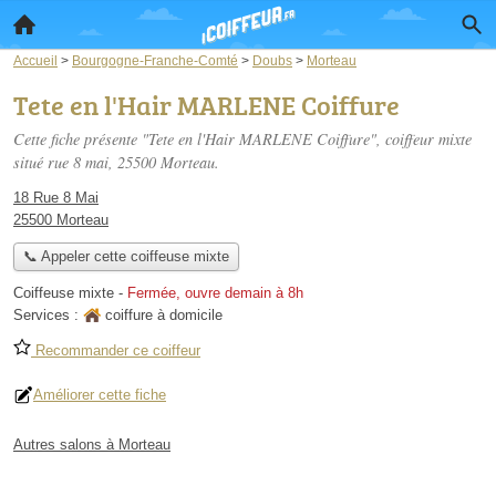
Accueil
>
Bourgogne-Franche-Comté
>
Doubs
>
Morteau
Tete en l'Hair MARLENE Coiffure
Cette fiche présente "Tete en l'Hair MARLENE Coiffure", coiffeur mixte
situé
rue 8 mai
, 25500 Morteau.
18 Rue 8 Mai
25500 Morteau
📞 Appeler cette coiffeuse mixte
Coiffeuse mixte
-
Fermée, ouvre demain à 8h
Services :
coiffure à domicile
Recommander ce coiffeur
Améliorer cette fiche
Autres salons à Morteau