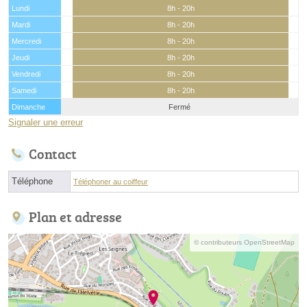
Lundi
8h - 20h
Mardi
8h - 20h
Mercredi
8h - 20h
Jeudi
8h - 20h
Vendredi
8h - 20h
Samedi
8h - 20h
Dimanche
Fermé
Signaler une erreur
Contact
Téléphone
Téléphoner au coiffeur
Plan et adresse
© contributeurs OpenStreetMap