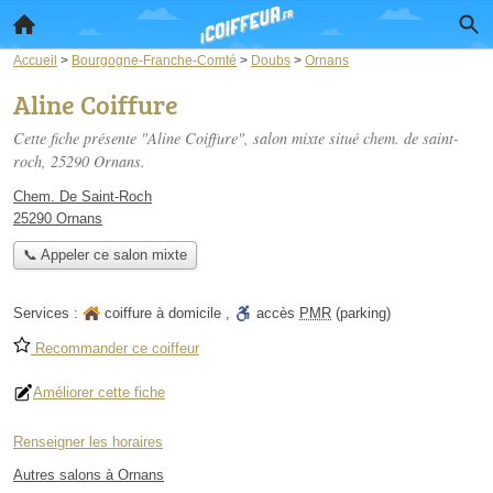
Accueil
>
Bourgogne-Franche-Comté
>
Doubs
>
Ornans
Aline Coiffure
Cette fiche présente "Aline Coiffure", salon mixte situé
chem. de saint-
roch
, 25290 Ornans.
Chem. De Saint-Roch
25290 Ornans
📞 Appeler ce salon mixte
Services :
coiffure à domicile
,
accès
PMR
(parking)
Recommander ce coiffeur
Améliorer cette fiche
Renseigner les horaires
Autres salons à Ornans