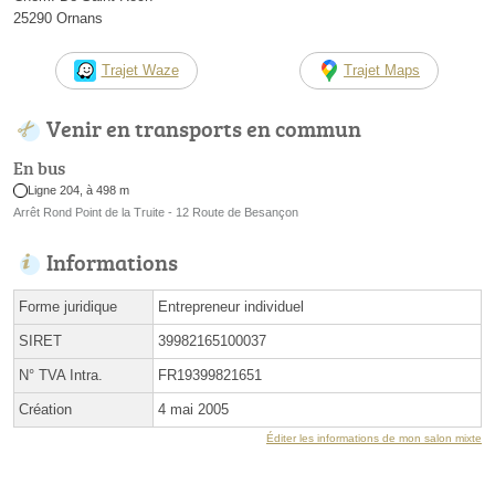
25290 Ornans
Trajet Waze
Trajet Maps
Venir en transports en commun
En bus
Ligne 204, à 498 m
Arrêt Rond Point de la Truite - 12 Route de Besançon
Informations
Forme juridique
Entrepreneur individuel
SIRET
39982165100037
N° TVA Intra.
FR19399821651
Création
4 mai 2005
Éditer les informations de mon salon mixte