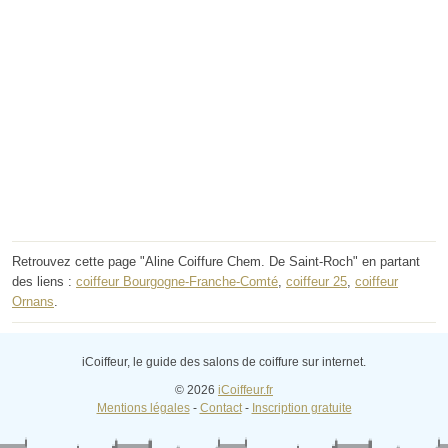
Retrouvez cette page "Aline Coiffure Chem. De Saint-Roch" en partant
des liens :
coiffeur Bourgogne-Franche-Comté
,
coiffeur 25
,
coiffeur
Ornans
.
iCoiffeur, le guide des salons de coiffure sur internet.
© 2026
iCoiffeur.fr
Mentions légales
-
Contact
-
Inscription gratuite