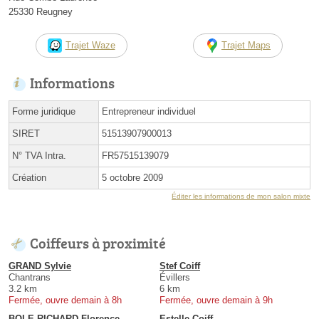
25330 Reugney
Trajet Waze
Trajet Maps
Informations
Forme juridique
Entrepreneur individuel
SIRET
51513907900013
N° TVA Intra.
FR57515139079
Création
5 octobre 2009
Éditer les informations de mon salon mixte
Coiffeurs à proximité
GRAND Sylvie
Stef Coiff
Chantrans
Évillers
3.2 km
6 km
Fermée, ouvre demain à 8h
Fermée, ouvre demain à 9h
BOLE-RICHARD Florence
Estelle Coiff