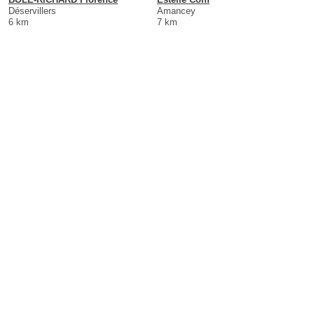
Déservillers
Amancey
6 km
7 km