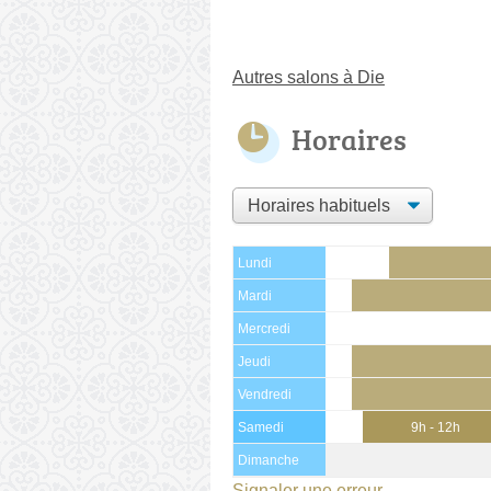
Autres salons à Die
Horaires
Lundi
Mardi
Mercredi
Jeudi
Vendredi
Samedi
9h - 12h
Dimanche
Signaler une erreur