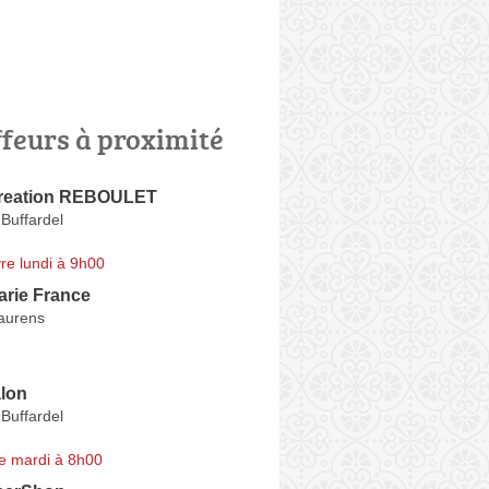
ffeurs à proximité
Creation REBOULET
Buffardel
re lundi à 9h00
arie France
aurens
alon
Buffardel
e mardi à 8h00