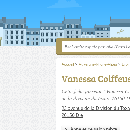
Accueil
>
Auvergne-Rhône-Alpes
>
Drô
Vanessa Coiffeus
Cette fiche présente "Vanessa Co
de la division du texas
, 26150 D
23 avenue de la Division du Tex
26150 Die
📞 Appeler ce salon mixte