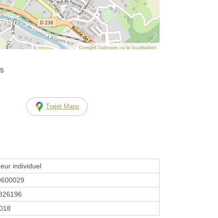
Corriger l’adresse ou la localisation
as
Trajet Maps
eur individuel
9600029
826196
2018