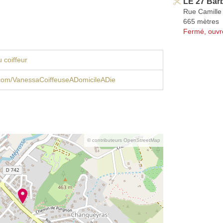
LE 27 Bar
Rue Camille 
665 mètres
Fermé, ouvr
 coiffeur
com/VanessaCoiffeuseADomicileADie
© contributeurs OpenStreetMap