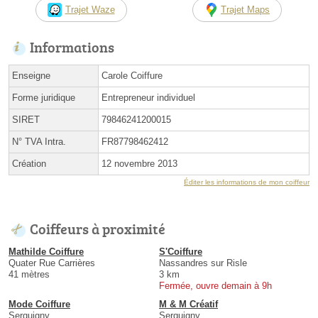
Trajet Waze
Trajet Maps
Informations
Enseigne
Carole Coiffure
Forme juridique
Entrepreneur individuel
SIRET
79846241200015
N° TVA Intra.
FR87798462412
Création
12 novembre 2013
Éditer les informations de mon coiffeur
Coiffeurs à proximité
Mathilde Coiffure
S'Coiffure
Quater Rue Carrières
Nassandres sur Risle
41 mètres
3 km
Fermée, ouvre demain à 9h
Mode Coiffure
M & M Créatif
Serquigny
Serquigny