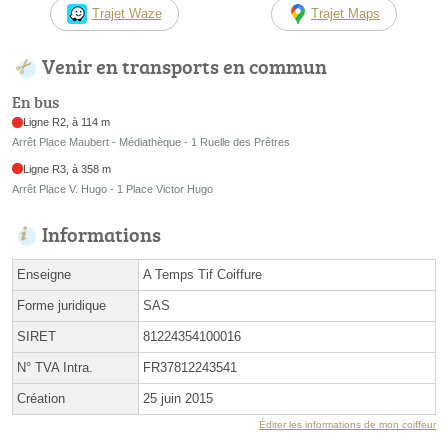
Trajet Waze
Trajet Maps
Venir en transports en commun
En bus
Ligne R2, à 114 m
Arrêt Place Maubert - Médiathèque - 1 Ruelle des Prêtres
Ligne R3, à 358 m
Arrêt Place V. Hugo - 1 Place Victor Hugo
Informations
Enseigne
A Temps Tif Coiffure
Forme juridique
SAS
SIRET
81224354100016
N° TVA Intra.
FR37812243541
Création
25 juin 2015
Éditer les informations de mon coiffeur