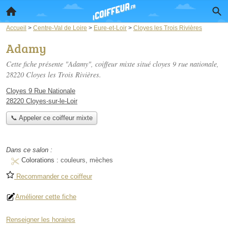
Accueil
>
Centre-Val de Loire
>
Eure-et-Loir
>
Cloyes les Trois Rivières
Adamy
Cette fiche présente "Adamy", coiffeur mixte situé
cloyes 9 rue nationale
,
28220 Cloyes les Trois Rivières.
Cloyes 9 Rue Nationale
28220 Cloyes-sur-le-Loir
📞 Appeler ce coiffeur mixte
Dans ce salon :
Colorations :
couleurs, mèches
Recommander ce coiffeur
Améliorer cette fiche
Renseigner les horaires