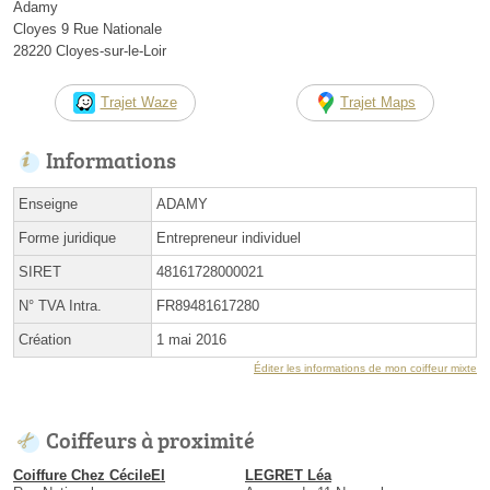
Adamy
Cloyes 9 Rue Nationale
28220 Cloyes-sur-le-Loir
Trajet Waze
Trajet Maps
Informations
Enseigne
ADAMY
Forme juridique
Entrepreneur individuel
SIRET
48161728000021
N° TVA Intra.
FR89481617280
Création
1 mai 2016
Éditer les informations de mon coiffeur mixte
Coiffeurs à proximité
Coiffure Chez CécileEI
LEGRET Léa