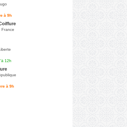
Hugo
e à 9h
Coiffure
e France
Liberte
'à 12h
fure
épublique
re à 9h