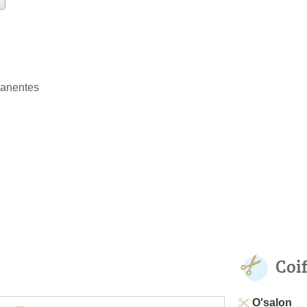
manentes
Coi
O'salon