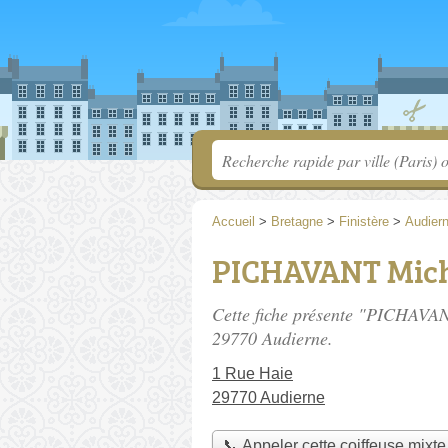
Accueil
>
Bretagne
>
Finistère
>
Audier
PICHAVANT Mich
Cette fiche présente "PICHAVANT
29770 Audierne.
1 Rue Haie
29770 Audierne
📞 Appeler cette coiffeuse mixte