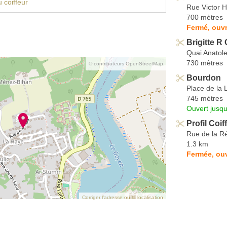
 coiffeur
Rue Victor 
700 mètres
Fermé, ouvr
Brigitte R 
Quai Anatol
730 mètres
© contributeurs OpenStreetMap
Bourdon
Place de la 
745 mètres
Ouvert jusqu
Profil Coif
Rue de la R
1.3 km
Fermée, ouv
Corriger l’adresse ou la localisation