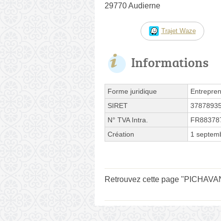
29770 Audierne
Trajet Waze
Informations
Forme juridique
Entrepren
SIRET
3787893
N° TVA Intra.
FR88378
Création
1 septem
Retrouvez cette page "PICHAVANT