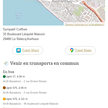
Corriger l’adresse ou la localisation
Sympatif Coiffure
33 Boulevard Léopold Maissin
29480 Le Relecq-Kerhuon
Trajet Waze
Trajet Maps
Venir en transports en commun
En bus
Ligne 17, à 66 m
Arrêt Baradozic - 2 rue Ernest Renan
Ligne S75, à 66 m
Arrêt Baradozic - 2 rue Ernest Renan
Ligne S76, à 111 m
Arrêt Baradozic - 45 boulevard Léopold Maissin