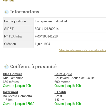
Voir tout
Informations
Forme juridique
Entrepreneur individuel
SIRET
39814121800014
N° TVA Intra.
FR04398141218
Création
1 juin 1994
Éditer les informations de mon salon mixte
Coiffeurs à proximité
Idée Coiffure
Saint Algue
Rue Lamartine
Boulevard Charles de Gaulle
630 mètres
690 mètres
Ouverte jusqu'à 19h
Ouvert jusqu'à 19h
Inker'mod
L'Etabli
Boulevard Gambetta
Brest
1.3 km
1.5 km
Ouverte jusqu'à 18h30
Ouvert jusqu'à 19h