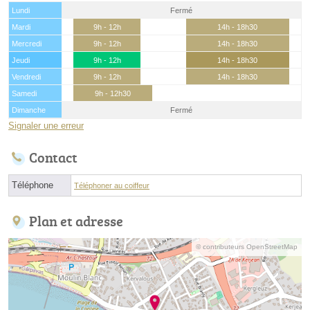
Lundi
Fermé
Mardi
9h - 12h
14h - 18h30
Mercredi
9h - 12h
14h - 18h30
Jeudi
9h - 12h
14h - 18h30
Vendredi
9h - 12h
14h - 18h30
Samedi
9h - 12h30
Dimanche
Fermé
Signaler une erreur
Contact
Téléphone
Téléphoner au coiffeur
Plan et adresse
© contributeurs OpenStreetMap