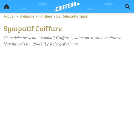
Accueil
>
Bretagne
>
Finistère
>
Le Relecq-Kerhuon
Sympatif Coiffure
Cette fiche présente "Sympatif Coiffure", salon mixte situé
boulevard
léopold maissin
, 29480 Le Relecq-Kerhuon.