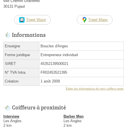
648 Chemin Gravières
30131 Pujaut
Trajet Waze
Trajet Maps
Informations
Enseigne
Boucles d'Anges
Forme juridique
Entrepreneur individuel
SIRET
45352139500021
N° TVA Intra.
FR02453521395
Création
1 août 2009
Éditer les informations de mon coiffeur mixte
Coiffeurs à proximité
Interview
Barber Men
Les Angles
Les Angles
2 km
2 km