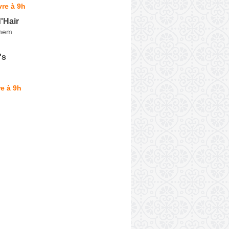
re à 9h
'Hair
lhem
's
e à 9h