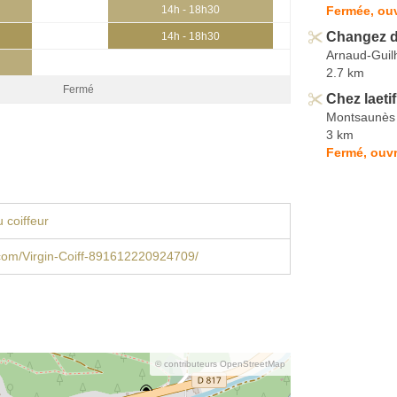
Fermée, ouv
14h - 18h30
Changez d
14h - 18h30
Arnaud-Gui
2.7 km
Fermé
Chez laetif
Montsaunès
3 km
Fermé, ouvr
 coiffeur
com/Virgin-Coiff-891612220924709/
© contributeurs OpenStreetMap