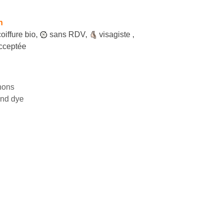
h
coiffure bio
,
sans RDV
,
visagiste
,
cceptée
nons
and dye