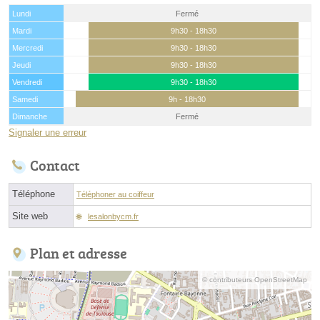
Lundi
Fermé
Mardi
9h30 - 18h30
Mercredi
9h30 - 18h30
Jeudi
9h30 - 18h30
Vendredi
9h30 - 18h30
Samedi
9h - 18h30
Dimanche
Fermé
Signaler une erreur
Contact
Téléphone
Téléphoner au coiffeur
Site web
lesalonbycm.fr
Plan et adresse
© contributeurs OpenStreetMap