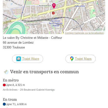
Corriger l’adresse ou la localisation
Le salon By Christine et Mélanie - Coiffeur
66 avenue de Lombez
31300 Toulouse
Trajet Waze
Trajet Maps
Venir en transports en commun
En métro
Ligne A, à 321 m
Arrêt Arènes - 29 Boulevard Gabriel Koenigs
En tram
Ligne T1, à 608 m