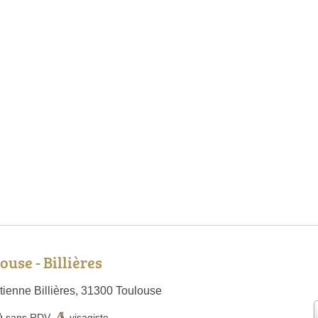
ouse - Billières
tienne Billières, 31300 Toulouse
sans RDV
,
visagiste