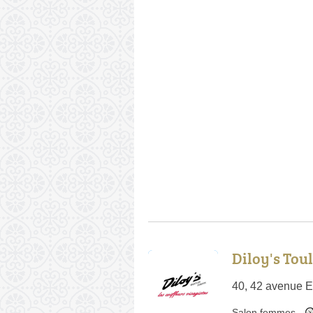
Diloy's Toul
40, 42 avenue E
Salon femmes
-