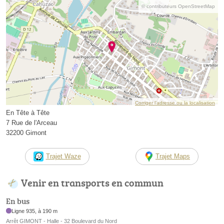
© contributeurs OpenStreetMap
Corriger l’adresse ou la localisation
En Tête à Tête
7 Rue de l'Arceau
32200 Gimont
Trajet Waze
Trajet Maps
Venir en transports en commun
En bus
Ligne 935, à 190 m
Arrêt GIMONT - Halle - 32 Boulevard du Nord