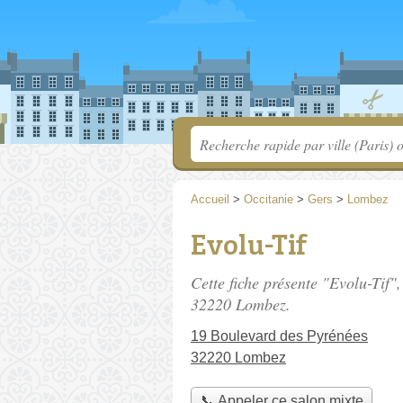
Accueil
>
Occitanie
>
Gers
>
Lombez
Evolu-Tif
Cette fiche présente "Evolu-Tif"
32220 Lombez.
19 Boulevard des Pyrénées
32220 Lombez
📞 Appeler ce salon mixte