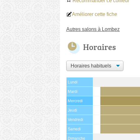
Recommander ce coiffeur
Améliorer cette fiche
Autres salons à Lombez
Horaires
Lundi
Mardi
Mercredi
Jeudi
Vendredi
Samedi
Dimanche