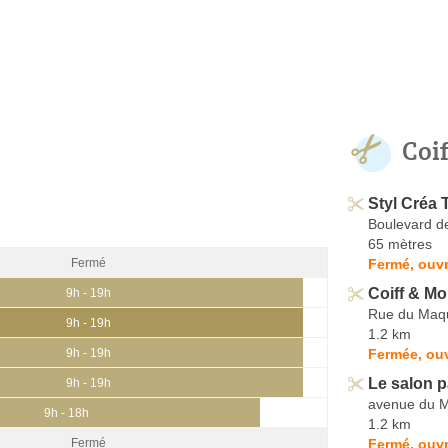
Coi
Styl Créa T
Boulevard d
65 mètres
Fermé, ouvr
Fermé
Coiff & Mo
9h - 19h
Rue du Maqu
9h - 19h
1.2 km
Fermée, ouv
9h - 19h
Le salon p
9h - 19h
avenue du M
9h - 18h
1.2 km
Fermé, ouvr
Fermé