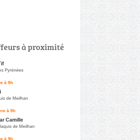
ffeurs à proximité
if
es Pyrénées
e à 9h
i
is de Meilhan
re à 9h
ar Camille
aquis de Meilhan
e à 9h