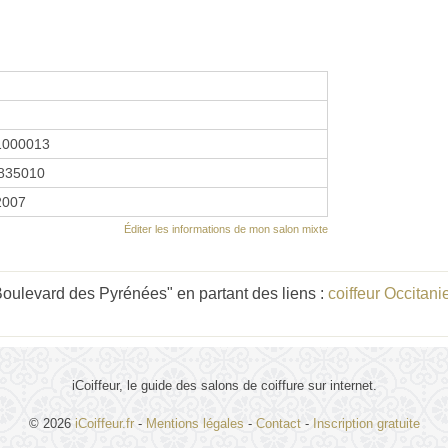
1000013
835010
2007
Éditer les informations de mon salon mixte
Boulevard des Pyrénées" en partant des liens :
coiffeur Occitani
iCoiffeur, le guide des salons de coiffure sur internet.
© 2026
iCoiffeur.fr
-
Mentions légales
-
Contact
-
Inscription gratuite