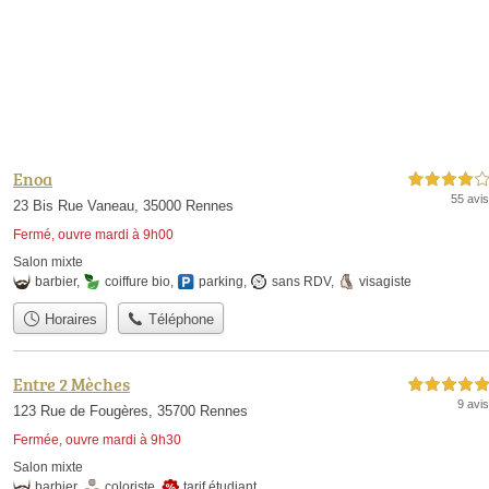
Enoa
4,0 étoiles sur 5
55 avis
23 Bis Rue Vaneau, 35000 Rennes
Fermé, ouvre mardi à 9h00
Salon mixte
barbier
,
coiffure bio
,
parking
,
sans RDV
,
visagiste
Horaires
Téléphone
Entre 2 Mèches
5,0 étoiles sur 5
9 avis
123 Rue de Fougères, 35700 Rennes
Fermée, ouvre mardi à 9h30
Salon mixte
barbier
,
coloriste
,
tarif étudiant