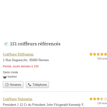
151 coiffeurs référencés
Coiffure Diffusion
5,0 étoiles sur 5
418 avis
1 Rue Duguesclin, 35000 Rennes
Fermé, ouvre demain à 10h
Salon mixte
barbier
Horaires
Téléphone
Coiffure Valentin
3,5 étoiles sur 5
130 avis
President J 12 Cr du Président John Fitzgerald Kennedy F,