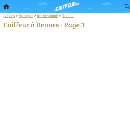
Accueil
>
Bretagne
>
Ille-et-Vilaine
>
Rennes
Coiffeur à Rennes - Page 3