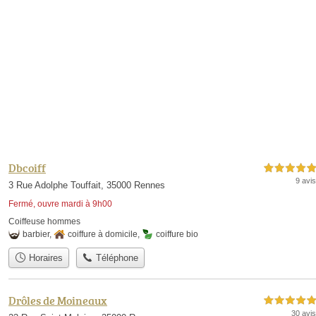
Dbcoiff
5,0 étoiles sur 5
9 avis
3 Rue Adolphe Touffait, 35000 Rennes
Fermé, ouvre mardi à 9h00
Coiffeuse hommes
barbier
,
coiffure à domicile
,
coiffure bio
Horaires
Téléphone
Drôles de Moineaux
5,0 étoiles sur 5
30 avis