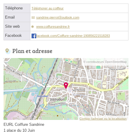
Téléphone
Téléphoner au coiffeur
Email
sandrine.pierrotⓐoutlook.com
Site web
www.coiffuresandrine.fr
Facebook
facebook.com/Coiffure-sandrine-190856221518283
Plan et adresse
© contributeurs OpenStreetMap
Corriger l’adresse ou la localisation
EURL Coiffure Sandrine
1 place du 10 Juin