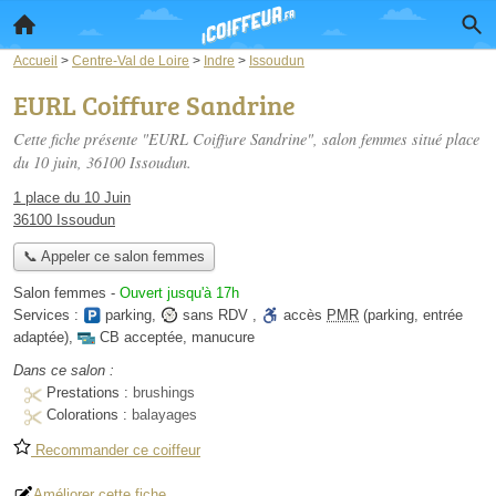
Accueil
>
Centre-Val de Loire
>
Indre
>
Issoudun
EURL Coiffure Sandrine
Cette fiche présente "EURL Coiffure Sandrine", salon femmes situé
place
du 10 juin
, 36100 Issoudun.
1 place du 10 Juin
36100 Issoudun
📞 Appeler ce salon femmes
Salon femmes
-
Ouvert jusqu'à 17h
Services :
parking
,
sans RDV
,
accès
PMR
(parking, entrée
adaptée)
,
CB acceptée
,
manucure
Dans ce salon :
Prestations :
brushings
Colorations :
balayages
Recommander ce coiffeur
Améliorer cette fiche