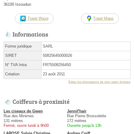
36100 Issoudun
Trajet Waze
Trajet Maps
Informations
Forme juridique
SARL
SIRET
50825645000026
N° TVA Intra.
FR75508256450
Création
23 août 2011
Éditer les informations de mon salon femmes
Coiffeurs à proximité
Les ciseaux de Gwen
Jennif'hair
Rue des Minimes
Rue Pierre Brossolette
131 mètres
172 mètres
Fermé, ouvre lundi à 9h00
Ouverte jusqu'à 13h
LAROSE Sylvie Christine
Audrey Coiff