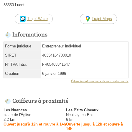
36350 Luant
Trajet Waze
Trajet Maps
Informations
Forme juridique
Entrepreneur individuel
SIRET
40334164700010
N° TVA Intra.
FR05403341647
Création
6 janvier 1996
Éditer les informations de mon salon mixte
Coiffeurs à proximité
Les Nuances
Les P'tits Ciseaux
place de l'Église
Neuillay-les-Bois
2.2 km
6 km
Ouvert jusqu'à 12h et rouvre à 14h
Ouverte jusqu'à 12h et rouvre à
14h