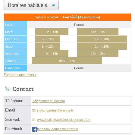
Samedi prochain :
Jour férié (Assomption)
Lundi
Fermé
Mardi
9h - 13h
14h - 19h
Mercredi
9h - 12h
14h - 20h
Jeudi
9h - 12h
14h - 20h
Vendredi
9h - 13h
14h - 19h
Samedi
8h30 - 17h
Dimanche
Fermé
Signaler une erreur
Contact
Téléphone
Téléphoner au coiffeur
Email
institut.pertueⓐorange.fr
Site web
www.institutcapillairelouispertue.com
Facebook
facebook.com/InstitutPertue