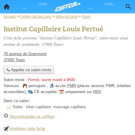
Accueil
>
Centre-Val de Loire
>
Indre-et-Loire
>
Tours
Institut Capillaire Louis Pertué
Cette fiche présente "Institut Capillaire Louis Pertué", salon mixte situé
avenue de grammont
, 37000 Tours.
76 avenue de Grammont
37000 Tours
📞 Appeler ce salon mixte
Salon mixte
-
Fermé, ouvre mardi à 9h00
Services :
perruques
,
accès
PMR
(places assises PMR, toilettes
accessibles)
,
CB acceptée
,
uniquement sur
RDV
Dans ce salon :
Soins :
bilan capillaire, massage capillaire
Recommander ce coiffeur
Améliorer cette fiche