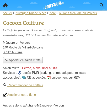
Accueil
>
Auvergne-Rhône-Alpes
>
Isère
>
Autrans-Méaudre-en-Vercors
Cocoon Coiffure
Cette fiche présente "Cocoon Coiffure", salon mixte situé
route de
villard-de-lans
, 38112 Autrans-Méaudre-en-Vercors.
Méaudre en Vercors
140 Route de Villard-De-Lans
38112 Autrans
📞 Appeler ce salon mixte
Salon mixte
-
Fermé, ouvre lundi à 9h00
Services :
accès
PMR
(parking, entrée adaptée, toilettes
accessibles)
,
CB acceptée
,
uniquement sur
RDV
Recommander ce coiffeur
Améliorer cette fiche
Autres salons à Autrans-Méaudre-en-Vercors