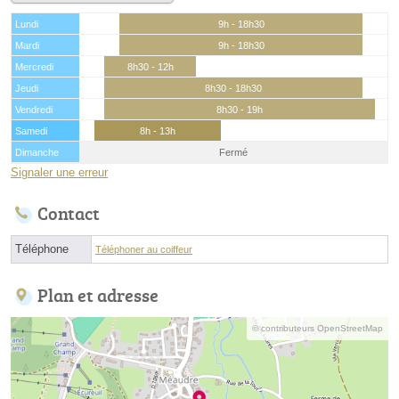
Lundi
9h - 18h30
Mardi
9h - 18h30
Mercredi
8h30 - 12h
Jeudi
8h30 - 18h30
Vendredi
8h30 - 19h
Samedi
8h - 13h
Dimanche
Fermé
Signaler une erreur
Contact
Téléphone
Téléphoner au coiffeur
Plan et adresse
© contributeurs OpenStreetMap