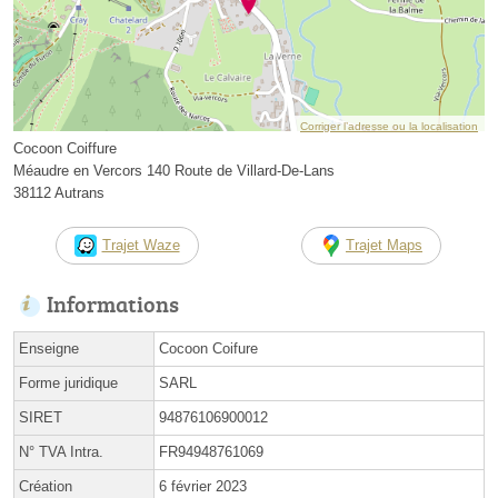
Corriger l’adresse ou la localisation
Cocoon Coiffure
Méaudre en Vercors 140 Route de Villard-De-Lans
38112 Autrans
Trajet Waze
Trajet Maps
Informations
Enseigne
Cocoon Coifure
Forme juridique
SARL
SIRET
94876106900012
N° TVA Intra.
FR94948761069
Création
6 février 2023