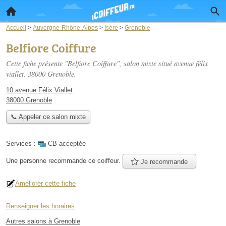
Accueil
>
Auvergne-Rhône-Alpes
>
Isère
>
Grenoble
Belfiore Coiffure
Cette fiche présente "Belfiore Coiffure", salon mixte situé
avenue félix
viallet
, 38000 Grenoble.
10 avenue Félix Viallet
38000 Grenoble
📞 Appeler ce salon mixte
Services :
CB acceptée
Une personne
recommande
ce coiffeur.
Je recommande
Améliorer cette fiche
Renseigner les horaires
Autres salons à Grenoble