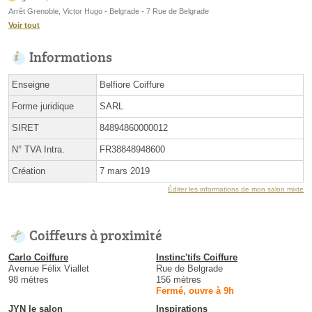
Arrêt Grenoble, Victor Hugo - Belgrade - 7 Rue de Belgrade
Voir tout
Informations
Enseigne
Belfiore Coiffure
Forme juridique
SARL
SIRET
84894860000012
N° TVA Intra.
FR38848948600
Création
7 mars 2019
Éditer les informations de mon salon mixte
Coiffeurs à proximité
Carlo Coiffure
Instinc'tifs Coiffure
Avenue Félix Viallet
Rue de Belgrade
98 mètres
156 mètres
Fermé, ouvre à 9h
JYN le salon
Inspirations