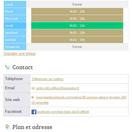
Lundi
Fermé
Mardi
9h30 - 19h
Mercredi
9h30 - 19h
Jeudi
9h30 - 19h
Vendredi
9h30 - 19h
Samedi
9h30 - 19h
Dimanche
Fermé
Signaler une erreur
Contact
Téléphone
Téléphoner au coiffeur
Email
amico.jld.coiffureⓐwanadoo.fr
www.jeanlouisdavid.com/salons/35-avenue-alsace-lorraine-380
Site web
00-grenoble
Facebook
facebook.com/jean.louis.david.officiel
Plan et adresse