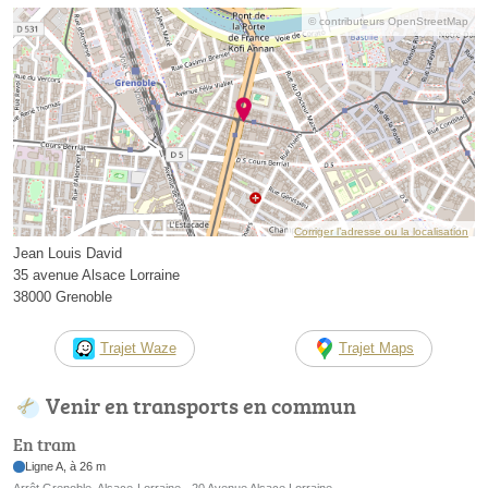
© contributeurs OpenStreetMap
Corriger l’adresse ou la localisation
Jean Louis David
35 avenue Alsace Lorraine
38000 Grenoble
Trajet Waze
Trajet Maps
Venir en transports en commun
En tram
Ligne A, à 26 m