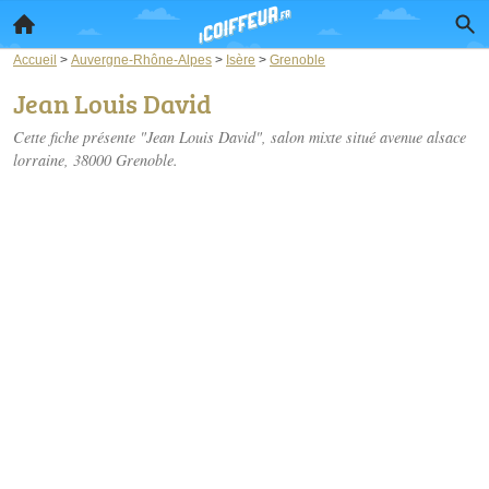
Accueil
>
Auvergne-Rhône-Alpes
>
Isère
>
Grenoble
Jean Louis David
Cette fiche présente "Jean Louis David", salon mixte situé
avenue alsace
lorraine
, 38000 Grenoble.