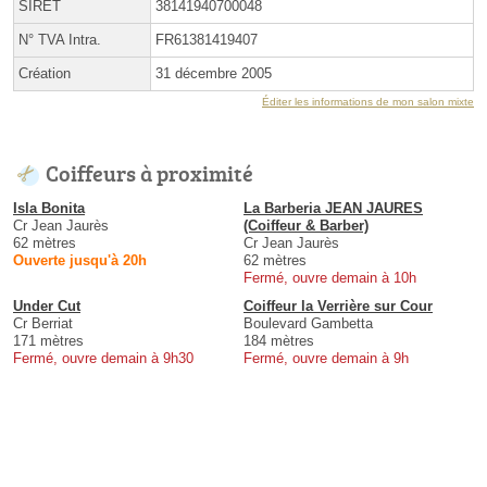
SIRET
38141940700048
N° TVA Intra.
FR61381419407
Création
31 décembre 2005
Éditer les informations de mon salon mixte
Coiffeurs à proximité
Isla Bonita
La Barberia JEAN JAURES
Cr Jean Jaurès
(Coiffeur & Barber)
62 mètres
Cr Jean Jaurès
Ouverte jusqu'à 20h
62 mètres
Fermé, ouvre demain à 10h
Under Cut
Coiffeur la Verrière sur Cour
Cr Berriat
Boulevard Gambetta
171 mètres
184 mètres
Fermé, ouvre demain à 9h30
Fermé, ouvre demain à 9h