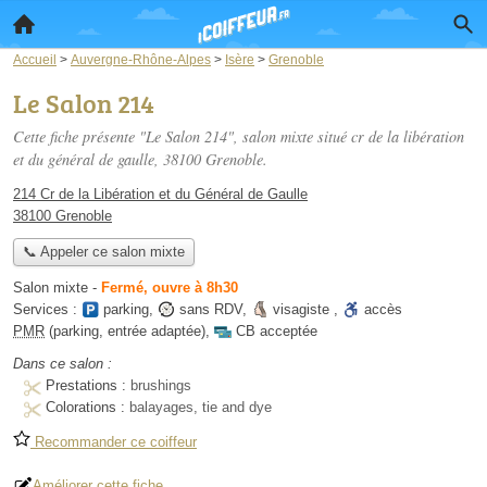
Accueil
>
Auvergne-Rhône-Alpes
>
Isère
>
Grenoble
Le Salon 214
Cette fiche présente "Le Salon 214", salon mixte situé
cr de la libération
et du général de gaulle
, 38100 Grenoble.
214 Cr de la Libération et du Général de Gaulle
38100 Grenoble
📞 Appeler ce salon mixte
Salon mixte
-
Fermé, ouvre à 8h30
Services :
parking
,
sans RDV
,
visagiste
,
accès
PMR
(parking, entrée adaptée)
,
CB acceptée
Dans ce salon :
Prestations :
brushings
Colorations :
balayages, tie and dye
Recommander ce coiffeur
Améliorer cette fiche