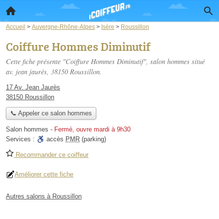
Accueil
>
Auvergne-Rhône-Alpes
>
Isère
>
Roussillon
Coiffure Hommes Diminutif
Cette fiche présente "Coiffure Hommes Diminutif", salon hommes situé
av. jean jaurès
, 38150 Roussillon.
17 Av. Jean Jaurès
38150 Roussillon
📞 Appeler ce salon hommes
Salon hommes
-
Fermé, ouvre mardi à 9h30
Services :
accès
PMR
(parking)
Recommander ce coiffeur
Améliorer cette fiche
Autres salons à Roussillon