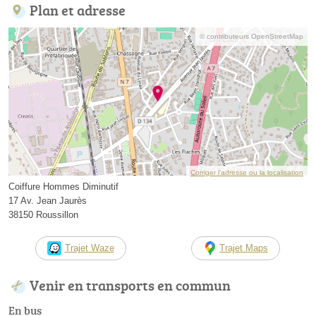
Plan et adresse
© contributeurs OpenStreetMap
Corriger l’adresse ou la localisation
Coiffure Hommes Diminutif
17 Av. Jean Jaurès
38150 Roussillon
Trajet Waze
Trajet Maps
Venir en transports en commun
En bus