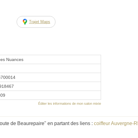
Trajet Maps
 des Nuances
6700014
918467
009
Éditer les informations de mon salon mixte
oute de Beaurepaire" en partant des liens :
coiffeur Auvergne-