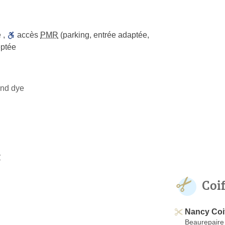
e
,
accès
PMR
(parking, entrée adaptée,
ptée
and dye
y
Coi
Nancy Coi
Beaurepaire