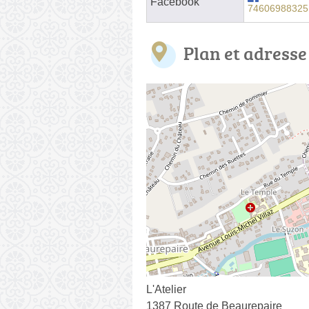
Facebook
74606988325
Plan et adresse
L'Atelier
1387 Route de Beaurepaire