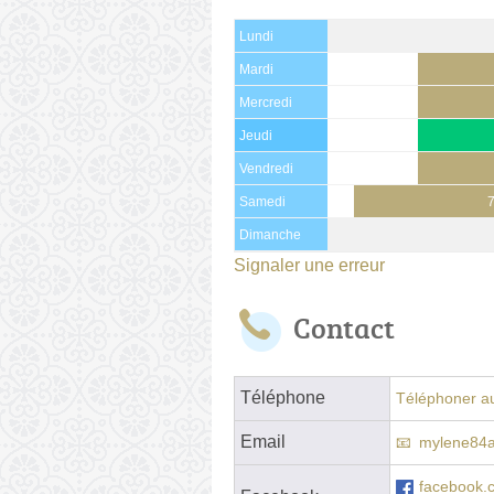
Lundi
Mardi
Mercredi
Jeudi
Vendredi
Samedi
Dimanche
Signaler une erreur
Contact
Téléphone
Téléphoner au
Email
mylene84
facebook.