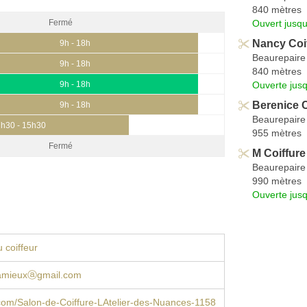
840 mètres
Ouvert jusq
Fermé
Nancy Coi
9h - 18h
Beaurepaire
9h - 18h
840 mètres
Ouverte jus
9h - 18h
Berenice C
9h - 18h
Beaurepaire
7h30 - 15h30
955 mètres
Fermé
M Coiffure
Beaurepaire
990 mètres
Ouverte jus
 coiffeur
amieuxⓐgmail.com
com/Salon-de-Coiffure-LAtelier-des-Nuances-1158