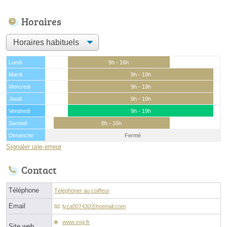
Horaires
Lundi
9h - 16h
Mardi
9h - 19h
Mercredi
9h - 19h
Jeudi
9h - 19h
Vendredi
9h - 19h
Samedi
8h - 16h
Dimanche
Fermé
Signaler une erreur
Contact
Téléphone
Téléphoner au coiffeur
Email
lyza007430ⓐhotmail.com
www.vog.fr
Site web