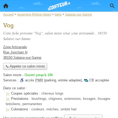
Accueil
>
Auvergne-Rhône-Alpes
>
Isère
>
Salaise-sur-Sanne
Vog
Cette fiche présente "Vog", salon mixte situé
zone artisanale
, 38150
Salaise-sur-Sanne.
Zone Artisanale
Rue Jonchain N
38150 Salaise-sur-Sanne
📞 Appeler ce salon mixte
Salon mixte
-
Ouvert jusqu'à 19h
Services :
accès
PMR
(parking, entrée adaptée)
,
CB acceptée
Dans ce salon :
Coupes spéciales :
cheveux longs
Prestations :
brushings, chignons, extensions, lissages, lissages
brésiliens, permanentes
Colorations :
couleurs, mèches, ombré hair