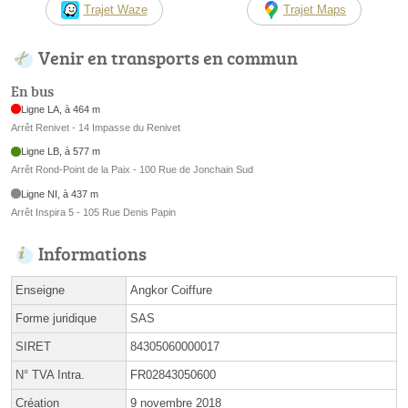
Trajet Waze
Trajet Maps
Venir en transports en commun
En bus
Ligne LA, à 464 m
Arrêt Renivet - 14 Impasse du Renivet
Ligne LB, à 577 m
Arrêt Rond-Point de la Paix - 100 Rue de Jonchain Sud
Ligne NI, à 437 m
Arrêt Inspira 5 - 105 Rue Denis Papin
Informations
Enseigne
Angkor Coiffure
Forme juridique
SAS
SIRET
84305060000017
N° TVA Intra.
FR02843050600
Création
9 novembre 2018