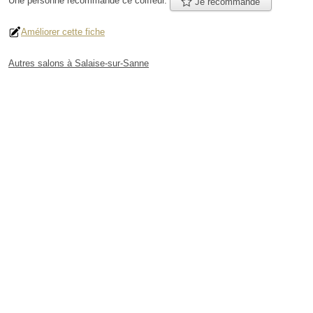
Une personne
recommande
ce coiffeur.
Je recommande
Améliorer cette fiche
Autres salons à Salaise-sur-Sanne