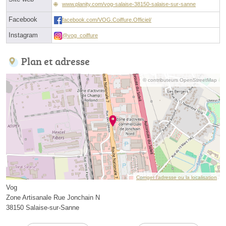
www.planity.com/vog-salaise-38150-salaise-sur-sanne
Facebook
facebook.com/VOG.Coiffure.Officiel/
Instagram
@vog_coiffure
Plan et adresse
© contributeurs OpenStreetMap
Corriger l’adresse ou la localisation
Vog
Zone Artisanale Rue Jonchain N
38150 Salaise-sur-Sanne