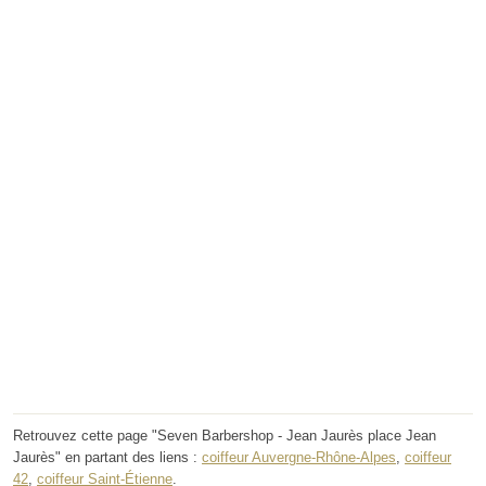
Retrouvez cette page "Seven Barbershop - Jean Jaurès place Jean
Jaurès" en partant des liens :
coiffeur Auvergne-Rhône-Alpes
,
coiffeur
42
,
coiffeur Saint-Étienne
.