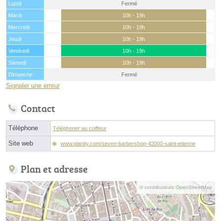
Lundi
Fermé
Mardi
10h - 19h
Mercredi
10h - 19h
Jeudi
10h - 19h
Vendredi
10h - 19h
Samedi
10h - 19h
Dimanche
Fermé
Signaler une erreur
Contact
Téléphone
Téléphoner au coiffeur
Site web
www.planity.com/seven-barbershop-42000-saint-etienne
Plan et adresse
© contributeurs OpenStreetMap