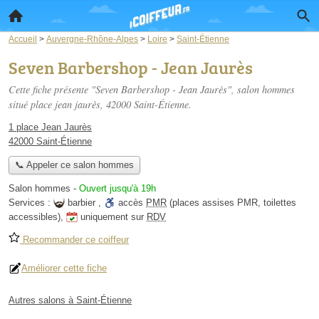
Accueil
>
Auvergne-Rhône-Alpes
>
Loire
>
Saint-Étienne
Seven Barbershop - Jean Jaurès
Cette fiche présente "Seven Barbershop - Jean Jaurès", salon hommes
situé
place jean jaurès
, 42000 Saint-Étienne.
1 place Jean Jaurès
42000 Saint-Étienne
📞 Appeler ce salon hommes
Salon hommes
-
Ouvert jusqu'à 19h
Services :
barbier
,
accès
PMR
(places assises PMR, toilettes
accessibles)
,
uniquement sur
RDV
Recommander ce coiffeur
Améliorer cette fiche
Autres salons à Saint-Étienne