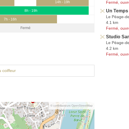
Fermé, ouvr
h
14h - 19h
Un Temps 
8h - 19h
Le Péage-de
7h - 16h
4.1 km
Fermé, ouvr
Fermé
Studio Sa
Le Péage-de
4.2 km
Fermé, ouvr
 coiffeur
© contributeurs OpenStreetMap