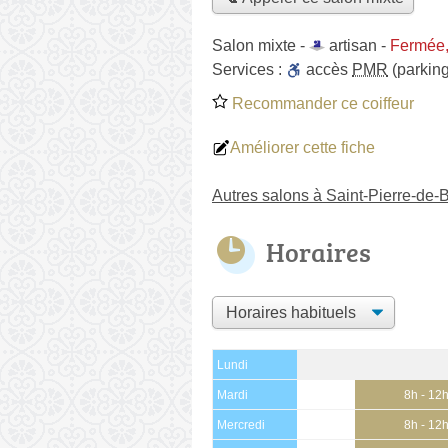
Salon mixte -
artisan
-
Fermée,
Services :
accès
PMR
(parking
Recommander ce coiffeur
Améliorer cette fiche
Autres salons à Saint-Pierre-de
Horaires
Lundi
Mardi
8h - 12
Mercredi
8h - 12