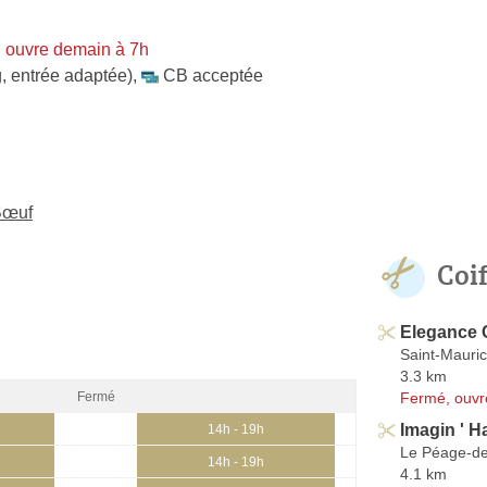
 ouvre demain à 7h
, entrée adaptée)
,
CB acceptée
-Bœuf
Coi
Elegance C
Saint-Maurice
3.3 km
Fermé, ouvr
Fermé
Imagin ' Ha
h
14h - 19h
Le Péage-de
h
14h - 19h
4.1 km